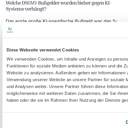
Welche DSGVO-Bußgelder wurden bisher gegen KI-
Systeme verhängt?
Das erste große KI-spezifische Bußgeld war das 5-
Millionen-Euro-Bußgeld gegen Luka Inc. (Replika-
Chatbot) im Mai 2025 durch die italienische 
Datenschutzbehörde. Clearview AI wurde wegen 
Diese Webseite verwendet Cookies
einer illegalen biometrischen KI-Datenbank mit 30,5 
Millionen Euro belegt. Insgesamt wurden laut DLA 
Wir verwenden Cookies, um Inhalte und Anzeigen zu persona
Piper seit 2018 über 7,1 Milliarden Euro DSGVO-
Funktionen für soziale Medien anbieten zu können und die Zu
Website zu analysieren. Außerdem geben wir Informationen z
Bußgelder verhängt, allein 2025 waren es 1,2 
Verwendung unserer Website an unsere Partner für soziale
Milliarden Euro.
und Analysen weiter. Unsere Partner führen diese Informatio
möglicherweise mit weiteren Daten zusammen, die Sie ihnen 
Darf ich US-amerikanische KI-Tools wie ChatGPT oder 
haben oder die sie im Rahmen Ihrer Nutzung der Dienste g
OpenAI für meine Website nutzen?
Grundsätzlich ist das rechtlich riskant, solange keine 
D
ausreichenden Garantien für den Datentransfer in 