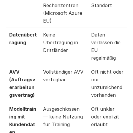
Rechenzentren 
Standort
(Microsoft Azure 
EU)
Datenübert
Keine 
Daten 
ragung
Übertragung in 
verlassen die 
Drittländer
EU 
regelmäßig
AVV 
Vollständiger AVV 
Oft nicht oder 
(Auftragsv
verfügbar
nur 
erarbeitun
unzureichend 
gsvertrag)
vorhanden
Modelltrain
Ausgeschlossen 
Oft unklar 
ing mit 
— keine Nutzung 
oder explizit 
Kundendat
für Training
erlaubt
en