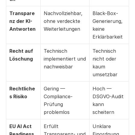
Transpare
Nachvollziehbar, 
Black-Box-
nz der KI-
ohne verdeckte 
Generierung, 
Antworten
Weiterleitungen
keine 
Erklärbarkeit
Recht auf 
Technisch 
Technisch 
Löschung
implementiert und 
nicht oder 
nachweisbar
kaum 
umsetzbar
Rechtliche
Gering — 
Hoch — 
s Risiko
Compliance-
DSGVO-Audit 
Prüfung 
kann 
problemlos
scheitern
EU AI Act 
Erfüllt 
Unklare 
Readiness
Transparenz- und 
Einordnung, 