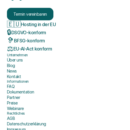
Termin vereinbaren
🇪🇺
Hosting in der EU
🔒
DSGVO-konform
🦻
BFSG-konform
⚖️
EU-AI-Act konform
Unternehmen
Über uns
Blog
News
Kontakt
Informationen
FAQ
Dokumentation
Partner
Preise
Webinare
Rechtliches
AGB
Datenschutzerklärung
Impressum