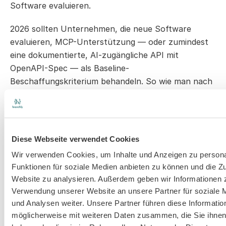
Software evaluieren.
2026 sollten Unternehmen, die neue Software 
evaluieren, MCP-Unterstützung — oder zumindest 
eine dokumentierte, AI-zugängliche API mit 
OpenAPI-Spec — als Baseline-
Beschaffungskriterium behandeln. So wie man nach 
DSGVO-Konformität, SSO-Unterstützung oder 
Audit-Logging fragt. Kein Nice-to-have. Eine 
Baseline.
Diese Webseite verwendet Cookies
Die Frage an Anbieter ist einfach: „Wie interagiert ein 
Wir verwenden Cookies, um Inhalte und Anzeigen zu persona
AI Agent mit eurem Produkt?“ Wenn die Antwort 
Funktionen für soziale Medien anbieten zu können und die Zu
„gar nicht“ oder „per Screen-Scraping“ oder „wir 
Website zu analysieren. Außerdem geben wir Informationen z
denken darüber nach“ lautet, ist das ein Signal. 
Verwendung unserer Website an unsere Partner für soziale
Nicht unbedingt ein Ausschlusskriterium für jeden 
und Analysen weiter. Unsere Partner führen diese Informatio
Anwendungsfall, aber ein Signal dafür, wie der 
möglicherweise mit weiteren Daten zusammen, die Sie ihnen 
Anbieter über die Richtung der Branche denkt.