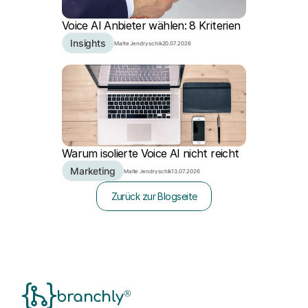
Voice AI Anbieter wählen: 8 Kriterien
Insights
Malte Jendryschik
20.07.2026
Warum isolierte Voice AI nicht reicht
Marketing
Malte Jendryschik
13.07.2026
Zurück zur Blogseite
®
branchly