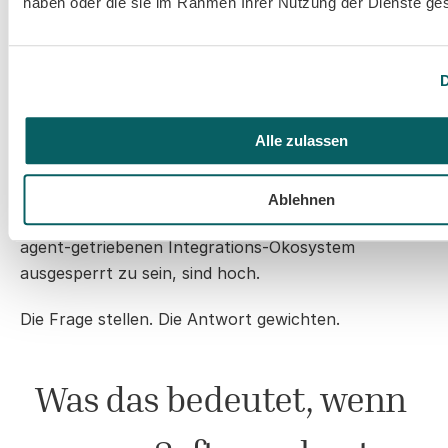
haben oder die sie im Rahmen Ihrer Nutzung der Dienste g
Software ohne AI-native Interfaces fehlt nicht nur 
ein Feature. Sie setzt eine architektonische Wette 
D
gegen die Richtung, in die sich der Markt bewegt. 
Diese Wette könnte aufgehen — Standards 
Alle zulassen
scheitern, Protokolle werden abgelöst, AI-Agent-
Adoption könnte sich einpendeln. Aber die 
Asymmetrie ist ungünstig. Die Kosten für MCP-
Ablehnen
Unterstützung sind niedrig. Die Kosten, aus einem 
agent-getriebenen Integrations-Ökosystem 
ausgesperrt zu sein, sind hoch.
Die Frage stellen. Die Antwort gewichten.
Was das bedeutet, wenn 