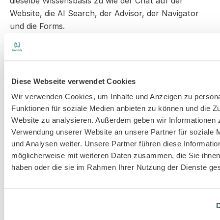
dieselbe Wissensbasis zu wie der Chat auf der 
Website, die AI Search, der Advisor, der Navigator 
und die Forms.
Du richtest die Wissensbasis einmal in branchly ein. 
Inhalte anlegen, strukturieren, indexieren. Danach 
gilt sie für jedes Modul:
Diese Webseite verwendet Cookies
Der Chat auf der Website beantwortet Fragen 
Wir verwenden Cookies, um Inhalte und Anzeigen zu persona
aus der Wissensbasis.
Funktionen für soziale Medien anbieten zu können und die Zu
Die AI Search findet relevante Inhalte über die 
Website zu analysieren. Außerdem geben wir Informationen z
hybride Suche.
Verwendung unserer Website an unsere Partner für soziale
Der Advisor empfiehlt passende Produkte aus 
und Analysen weiter. Unsere Partner führen diese Informatio
dem Katalog.
möglicherweise mit weiteren Daten zusammen, die Sie ihnen 
Der Navigator führt Besucher durch Prozesse.
haben oder die sie im Rahmen Ihrer Nutzung der Dienste g
Die Forms qualifizieren Anfragen intelligent vor.
Der Voice Agent liefert die Wissensbasis ans 
Telefon, über die integrierte Voice-AI-Lösung.
D