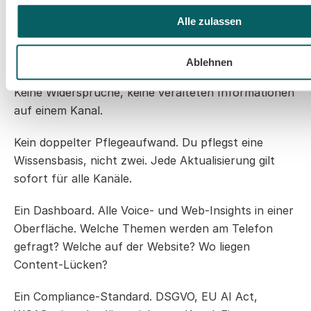
Was du aus der Verbindung bekommst:
Alle zulassen
Keine unterschiedlichen Infos. Telefon und Website 
speisen aus derselben Wissensbasis. Ein Kunde 
Ablehnen
bekommt am Telefon dieselbe Antwort wie im Chat. 
Keine Widersprüche, keine veralteten Informationen 
auf einem Kanal.
Kein doppelter Pflegeaufwand. Du pflegst eine 
Wissensbasis, nicht zwei. Jede Aktualisierung gilt 
sofort für alle Kanäle.
Ein Dashboard. Alle Voice- und Web-Insights in einer 
Oberfläche. Welche Themen werden am Telefon 
gefragt? Welche auf der Website? Wo liegen 
Content-Lücken?
Ein Compliance-Standard. DSGVO, EU AI Act, 