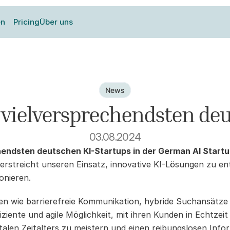
en
Pricing
Über uns
News
 vielversprechendsten de
03.08.2024
echendsten deutschen KI-Startups in der German AI Star
streicht unseren Einsatz, innovative KI-Lösungen zu entw
onieren.
en wie barrierefreie Kommunikation, hybride Suchansätze 
iente und agile Möglichkeit, mit ihren Kunden in Echtzeit z
alen Zeitalters zu meistern und einen reibungslosen Infor