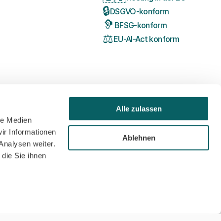
🔒
DSGVO-konform
🦻
BFSG-konform
⚖️
EU-AI-Act konform
Alle zulassen
le Medien
ir Informationen
Ablehnen
Analysen weiter.
die Sie ihnen